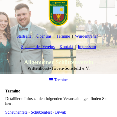
Startseite
Über uns
Termine
Würdenträger
Spender des Vereins
Kontakt
Impressum
Allgemeiner Schützenverein
Wittenhorst-Töven-Sonsfeld e.V.
Termine
Termine
Detaillierte Infos zu den folgenden Veranstaltungen finden Sie
hier:
Scheunenfete
-
Schützenfest
-
Biwak